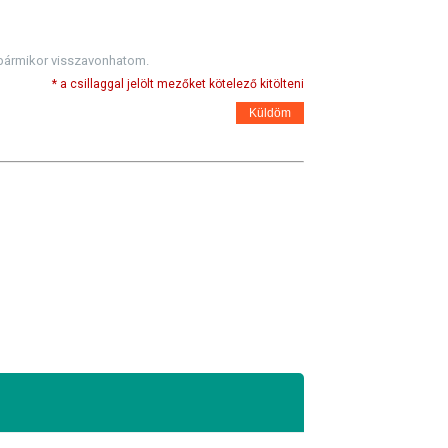
 bármikor visszavonhatom.
* a csillaggal jelölt mezőket kötelező kitölteni
Küldöm