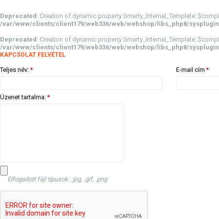
Deprecated
: Creation of dynamic property Smarty_Internal_Template::$compi
/var/www/clients/client179/web336/web/webshop/libs_php8/sysplugin
Deprecated
: Creation of dynamic property Smarty_Internal_Template::$compi
/var/www/clients/client179/web336/web/webshop/libs_php8/sysplugin
KAPCSOLAT FELVÉTEL
Teljes név:
*
E-mail cím
*
Üzenet tartalma:
*
Elfogadott fájl típusok: .jpg, .gif, .png