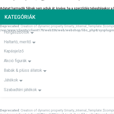
Adatait harmadik félnek nem adjuk át, kivéve, ha a szerződés teljesítésekor 
adatokat semmilyen módon nem jogosultak megőrizni, felhasználni, illetve t
KATEGÓRIÁK
Bezárás
Deprecated
: Creation of dynamic property Smarty_Internal_Template::$compi
/var/www/clients/client179/web336/web/webshop/libs_php8/sysplugin
Horgászbotok
Haltartó, merítő
Kapásjelző
Akció figurák
Babák & plüss állatok
Játékok
Szabadtéri játékok
Deprecated
: Creation of dynamic property Smarty_Internal_Template::$compi