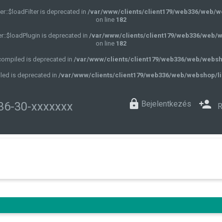
r::$loadFilter is deprecated in
/var/www/clients/client179/web336/web/w
on line
182
r::$loadPlugin is deprecated in
/var/www/clients/client179/web336/web/w
on line
182
$compiled is deprecated in
/var/www/clients/client179/web336/web/websh
led is deprecated in
/var/www/clients/client179/web336/web/webshop/li
Bejelentkezés
36-30-xxxxxxx
R