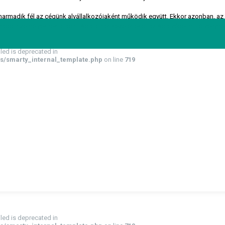
a harmadik fél az cégünk alvállalkozójaként működik együtt. Ekkor azonban, az
ovábbi személyeknek átadni. Adatainak kezelésekor az Adatvédelmi Törvénynek
led is deprecated in
s/smarty_internal_template.php
on line
719
led is deprecated in