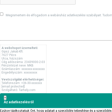
Megismertem és elfogadom a webáruház adatkezelési szabályait. Tudomá
A webshopot üzemelteti:
Gipsz Jakab Kft.
7627 Pécs
Utca, házszám
Cég adószáma: 23439000-2-03
Pénzintézet neve: MKB
Számlaszám: xxxxxxx-xxxxxxxx
Engedélyszám: xxxxxxxxx
Vevőszolgálat elérhetőségei:
Telefonszám: +36-30-xxxxxxx
[email protected]
Szolgáltató: Tarhely.com
×
Az adatkezelésről
Ezúton tájékoztatjuk Önt, hogy adatait a szerződés teljesítése és a szerződés