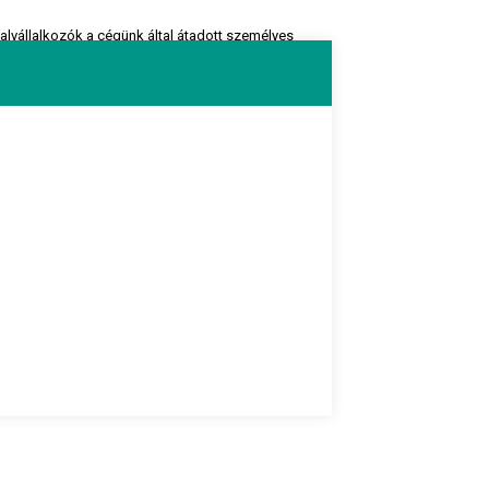
 alvállalkozók a cégünk által átadott személyes
 megfelelően járunk el.