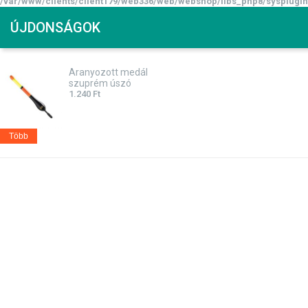
/var/www/clients/client179/web336/web/webshop/libs_php8/sysplugin
ÚJDONSÁGOK
Aranyozott medál
szuprém úszó
1.240
Ft
Több