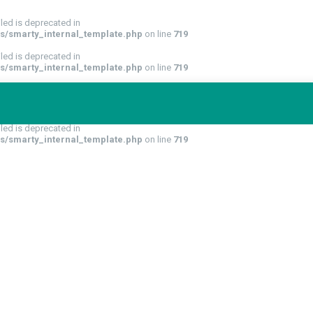
led is deprecated in
s/smarty_internal_template.php
on line
719
led is deprecated in
s/smarty_internal_template.php
on line
719
tartalmi részeit
tilos a szerzői jogok tulajdonosának engedélye nélkül b
tároló és -lehívó rendszer felhasználásával) másolni, rögzíteni, soksz
led is deprecated in
s/smarty_internal_template.php
on line
719