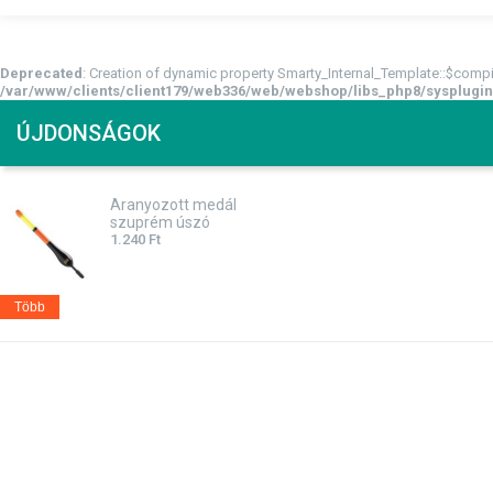
Deprecated
: Creation of dynamic property Smarty_Internal_Template::$compi
/var/www/clients/client179/web336/web/webshop/libs_php8/sysplugin
ÚJDONSÁGOK
Aranyozott medál
szuprém úszó
1.240
Ft
Több