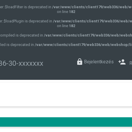
r::$loadFilter is deprecated in
/var/www/clients/client179/web336/web/w
on line
182
r::$loadPlugin is deprecated in
/var/www/clients/client179/web336/web/w
on line
182
$compiled is deprecated in
/var/www/clients/client179/web336/web/websh
led is deprecated in
/var/www/clients/client179/web336/web/webshop/li
Bejelentkezés
36-30-xxxxxxx
R