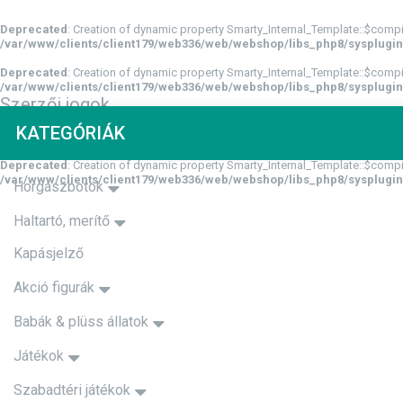
Deprecated
: Creation of dynamic property Smarty_Internal_Template::$compi
/var/www/clients/client179/web336/web/webshop/libs_php8/sysplugin
Deprecated
: Creation of dynamic property Smarty_Internal_Template::$compi
/var/www/clients/client179/web336/web/webshop/libs_php8/sysplugin
Szerzői jogok
Az 1999. évi LXXVI. törvényben foglaltaknak megfelelően a honlap grafikus és 
KATEGÓRIÁK
egyéb mechanikus technikával, elektronikus vagy bármilyen információ-
Deprecated
: Creation of dynamic property Smarty_Internal_Template::$compi
/var/www/clients/client179/web336/web/webshop/libs_php8/sysplugin
Horgászbotok
Haltartó, merítő
Kapásjelző
Akció figurák
Babák & plüss állatok
Játékok
Szabadtéri játékok