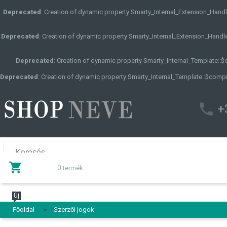
Deprecated
: Creation of dynamic property Smarty_Internal_Extension_Handle
Deprecated
: Creation of dynamic property Smarty_Internal_Extension_Handle
Deprecated
: Creation of dynamic property Smarty_Internal_Template::
Deprecated
: Creation of dynamic property Smarty_Internal_Template::$compi
+
0
termék
Új
Főoldal
>
Szerzői jogok