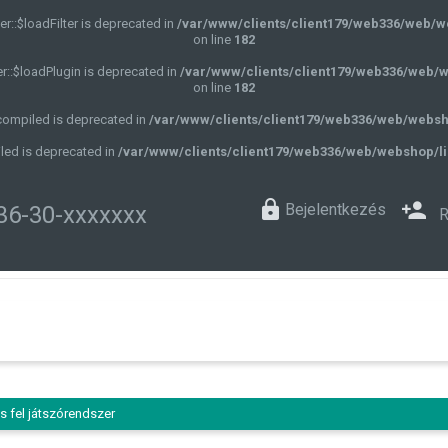
r::$loadFilter is deprecated in
/var/www/clients/client179/web336/web/w
on line
182
r::$loadPlugin is deprecated in
/var/www/clients/client179/web336/web/w
on line
182
$compiled is deprecated in
/var/www/clients/client179/web336/web/websh
led is deprecated in
/var/www/clients/client179/web336/web/webshop/li
Bejelentkezés
36-30-xxxxxxx
R
és fel játszórendszer