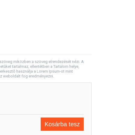
ó szöveg miközben a szöveg elrendezését nézi. A
ket tartalmaz, ellentétben a Tartalom helye,
erkesztõ használja a Lorem Ipsum-ot mint
sz weboldalt fog eredményezni.
Kosárba tesz