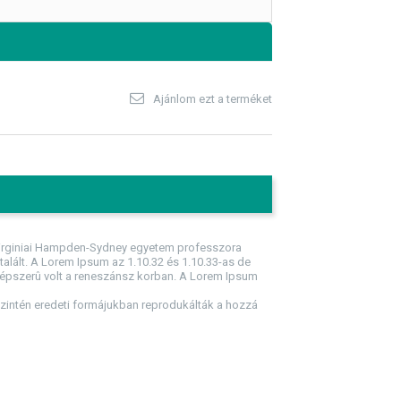
Ajánlom ezt a terméket
a virginiai Hampden-Sydney egyetem professzora
 talált. A Lorem Ipsum az 1.10.32 és 1.10.33-as de
 népszerû volt a reneszánsz korban. A Lorem Ipsum
szintén eredeti formájukban reprodukálták a hozzá