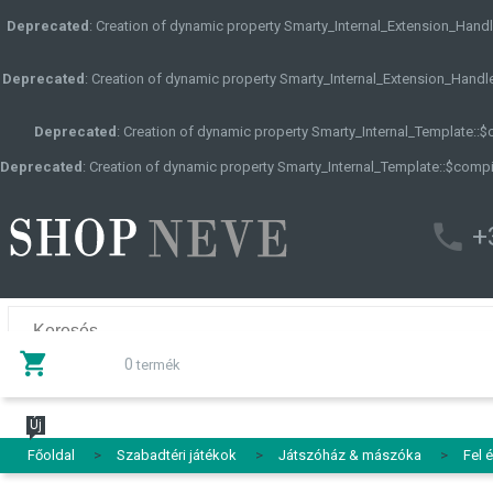
Deprecated
: Creation of dynamic property Smarty_Internal_Extension_Handle
Deprecated
: Creation of dynamic property Smarty_Internal_Extension_Handle
Deprecated
: Creation of dynamic property Smarty_Internal_Template::
Deprecated
: Creation of dynamic property Smarty_Internal_Template::$compi
+
0
termék
Új
Főoldal
>
Szabadtéri játékok
>
Játszóház & mászóka
>
Fel 