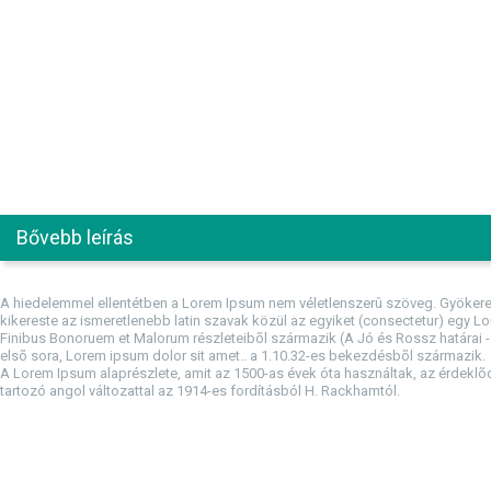
Bővebb leírás
A hiedelemmel ellentétben a Lorem Ipsum nem véletlenszerû szöveg. Gyökerei 
kikereste az ismeretlenebb latin szavak közül az egyiket (consectetur) egy Lor
Finibus Bonoruem et Malorum részleteibõl származik (A Jó és Rossz határai - 
elsõ sora, Lorem ipsum dolor sit amet.. a 1.10.32-es bekezdésbõl származik.
A Lorem Ipsum alaprészlete, amit az 1500-as évek óta használtak, az érdeklõ
tartozó angol változattal az 1914-es fordításból H. Rackhamtól.