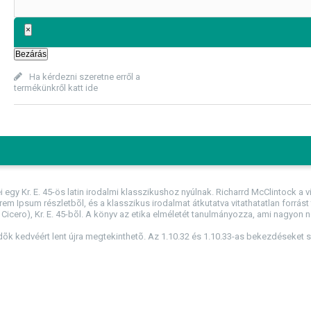
×
Bezárás
Ha kérdezni szeretne erről a
termékünkről katt ide
egy Kr. E. 45-ös latin irodalmi klasszikushoz nyúlnak. Richarrd McClintock 
em Ipsum részletbõl, és a klasszikus irodalmat átkutatva vitathatatlan forrást
Cicero), Kr. E. 45-bõl. A könyv az etika elméletét tanulmányozza, ami nagyon
dõk kedvéért lent újra megtekinthetõ. Az 1.10.32 és 1.10.33-as bekezdéseket 