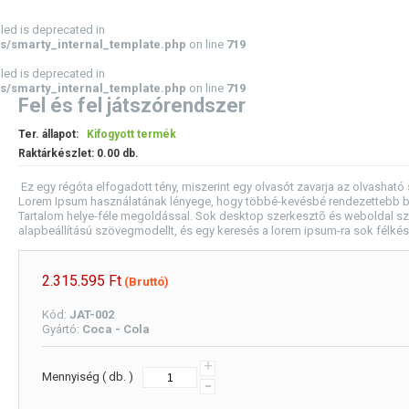
led is deprecated in
s/smarty_internal_template.php
on line
719
led is deprecated in
s/smarty_internal_template.php
on line
719
Fel és fel játszórendszer
Ter. állapot:
Kifogyott termék
Raktárkészlet:
0.00
db.
Ez egy régóta elfogadott tény, miszerint egy olvasót zavarja az olvashat
Lorem Ipsum használatának lényege, hogy többé-kevésbé rendezettebb betû
Tartalom helye-féle megoldással. Sok desktop szerkesztõ és weboldal sz
alapbeállítású szövegmodellt, és egy keresés a lorem ipsum-ra sok félké
2.315.595
Ft
(Bruttó)
Kód:
JAT-002
Gyártó:
Coca - Cola
+
Mennyiség ( db. )
-