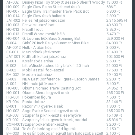
AF-002
Disney Pixar Toy Story 3: Beszélő Sheriff Woody
13.000
Ft
HO-009
Eagle Claw Balsa Steelhead úszó
686
Ft
HO-007
Eagle Claw Trailmaster Travel Pack Bot
6.800
Ft
HO-014
Eagle Claw úszó haltartó
2.890
Ft
JAT-002
Fel és fel játszórendszer
2.315.595
Ft
HO-003
Fenwick utazó bot
40.600
Ft
HO-012
Frabill Trout
3.920
Ft
HO-013
Frabill Wood merítő háló
5.470
Ft
HO-004
G. Loomis E6X Bass Spinning Bot
529.000
Ft
B-004
Girls' 20 Inch Rallye Summer Miss Bike
34.000
Ft
AF-0012
Hulk - A titán hős
3.000
Ft
EX-001
Igazi hősök játékszett
13.400
Ft
JAT-001
KidKraft kültéri játszóház
102.500
Ft
S-001
Kosárlabda aréna
2.600
Ft
B-002
LittleMissMatched lány bicikli - 20 inch
21.000
Ft
S-002
Mobil asztali foci-asztal
17.500
Ft
BH-002
Modern babaház
19.400
Ft
S-003
NBA East Conference Figure - Lebron James
2.200
Ft
S-004
NHL hoki játékosok
8.400
Ft
HO-005
Okuma Nomad Travel Casting Bot
54.862
Ft
HO-001
Okuma Sierra legyező orsó
165.200
Ft
FIG-001
Pókember figura
4.500
Ft
KB-004
Posta-doboz
33.146
Ft
B-001
Razor V17 gyerek sisak
1.800
Ft
HO-002
Sage Evoke Series legyező orsó
165.200
Ft
KB-003
Szuper fa piknik-asztal esernyővel
15.109
Ft
KB-002
Szuper nyári lak gyerekeknek, paddal
45.836
Ft
COM-001
Szuper pókember kesztyű
3.200
Ft
BH-004
Te és Én boldog család figurák
2.150
Ft
BH-003
Te és Én boldogan együtt lány hálószoba szett
2.100
Ft