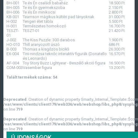
BH-001
Te és Én családi babaház
18.500
Ft
BH-005
Te és Én gyermekszoba
2.150
Ft
BH-006
Te és Én minikocsi
2.800
Ft
KB-001
Teamson mágikus kültéri pad lányoknak
31.000
Ft
H-002
Tengeri élet tábla
5.500
Ft
H-001
Természetes homokozó
16.700
Ft
TESZT-
TESZT-01
21.420
Ft
01
J-002
The Kiss Puzzle: 300 darabos
1.900
Ft
HO-010
Thill aranyozott úszó
686
Ft
B-003
Thomas a kisgőzös bicikli
26.300
Ft
EX-004
Tini-nindzsa teknőc interaktív figurák (Donatello
16.570
Ft
és Leonardo)
AF-004
Toy Story Buzz Lightyear - Beszélő akció figura
16.500
Ft
COM-003
Vasember figura
13.200
Ft
Talált termékek száma: 54
Deprecated
: Creation of dynamic property Smarty_Internal_Template::$com
/var/www/clients/client179/web336/web/webshop/libs_php8/sysplug
on line
719
Deprecated
: Creation of dynamic property Smarty_Internal_Template::$com
/var/www/clients/client179/web336/web/webshop/libs_php8/sysplug
on line
719
ÚJDONSÁGOK