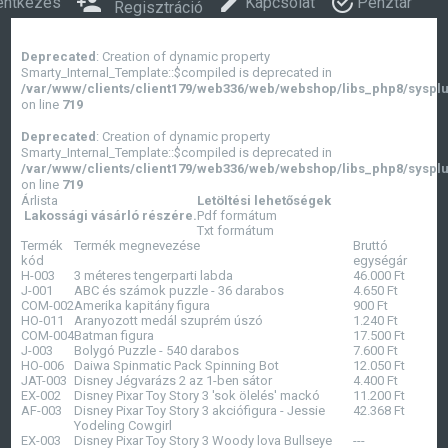
entkezés
Kapcsolat
Pénztár
Regisztráció
Deprecated
: Creation of dynamic property
Smarty_Internal_Template::$compiled is deprecated in
/var/www/clients/client179/web336/web/webshop/libs_php8/sysplu
on line
719
Deprecated
: Creation of dynamic property
Smarty_Internal_Template::$compiled is deprecated in
/var/www/clients/client179/web336/web/webshop/libs_php8/sysplu
on line
719
Árlista
Letöltési lehetőségek
Lakossági vásárló részére.
Pdf formátum
Txt formátum
Termék
Termék megnevezése
Bruttó
kód
egységár
H-003
3 méteres tengerparti labda
46.000
Ft
J-001
ABC és számok puzzle - 36 darabos
4.650
Ft
COM-002
Amerika kapitány figura
900
Ft
HO-011
Aranyozott medál szuprém úszó
1.240
Ft
COM-004
Batman figura
17.500
Ft
J-003
Bolygó Puzzle - 540 darabos
7.600
Ft
HO-006
Daiwa Spinmatic Pack Spinning Bot
12.050
Ft
JAT-003
Disney Jégvarázs 2 az 1-ben sátor
4.400
Ft
EX-002
Disney Pixar Toy Story 3 'sok ölelés' mackó
11.200
Ft
AF-003
Disney Pixar Toy Story 3 akciófigura - Jessie
42.368
Ft
Yodeling Cowgirl
EX-003
Disney Pixar Toy Story 3 Woody lova Bullseye
---