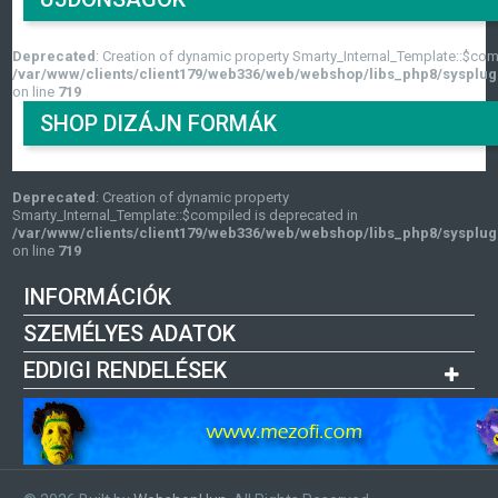
Deprecated
: Creation of dynamic property Smarty_Internal_Template::$com
/var/www/clients/client179/web336/web/webshop/libs_php8/sysplug
on line
719
SHOP DIZÁJN FORMÁK
Deprecated
: Creation of dynamic property
Smarty_Internal_Template::$compiled is deprecated in
/var/www/clients/client179/web336/web/webshop/libs_php8/sysplug
on line
719
INFORMÁCIÓK
SZEMÉLYES ADATOK
EDDIGI RENDELÉSEK