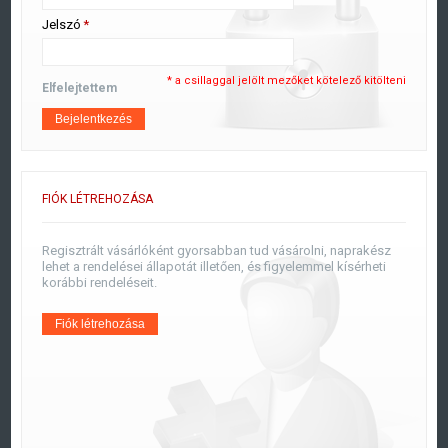
Jelszó
*
* a csillaggal jelölt mezőket kötelező kitölteni
Elfelejtettem
Bejelentkezés
FIÓK LÉTREHOZÁSA
Regisztrált vásárlóként gyorsabban tud vásárolni, naprakész
lehet a rendelései állapotát illetően, és figyelemmel kísérheti
korábbi rendeléseit.
Fiók létrehozása