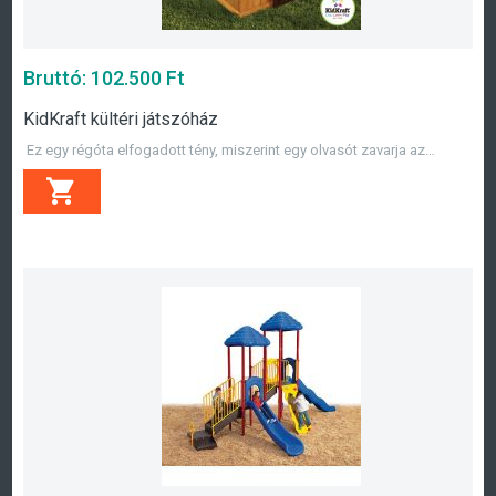
Bruttó:
102.500
Ft
KidKraft kültéri játszóház
Ez egy régóta elfogadott tény, miszerint egy olvasót zavarja az…