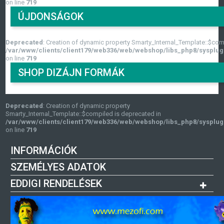
on line
719
ÚJDONSÁGOK
Deprecated
: Creation of dynamic property Smarty_Internal_Template::$com
/var/www/clients/client179/web336/web/webshop/libs_php8/sysplug
on line
719
SHOP DIZÁJN FORMÁK
Deprecated
: Creation of dynamic property
Smarty_Internal_Template::$compiled is deprecated in
/var/www/clients/client179/web336/web/webshop/libs_php8/sysplug
on line
719
INFORMÁCIÓK
SZEMÉLYES ADATOK
EDDIGI RENDELÉSEK