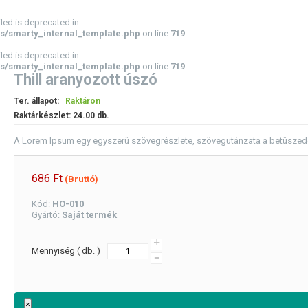
led is deprecated in
s/smarty_internal_template.php
on line
719
led is deprecated in
s/smarty_internal_template.php
on line
719
Thill aranyozott úszó
Ter. állapot:
Raktáron
Raktárkészlet:
24.00
db.
A Lorem Ipsum egy egyszerû szövegrészlete, szövegutánzata a betûsze
686
Ft
(Bruttó)
Kód:
HO-010
Gyártó:
Saját termék
+
Mennyiség ( db. )
-
×