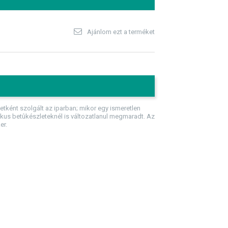
Ajánlom ezt a terméket
ként szolgált az iparban; mikor egy ismeretlen
ikus betûkészleteknél is változatlanul megmaradt. Az
er.