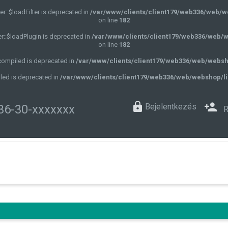
r::$loadFilter is deprecated in
/var/www/clients/client179/web336/web/w
on line
182
r::$loadPlugin is deprecated in
/var/www/clients/client179/web336/web/w
on line
182
$compiled is deprecated in
/var/www/clients/client179/web336/web/websh
led is deprecated in
/var/www/clients/client179/web336/web/webshop/li
Bejelentkezés
36-30-xxxxxxx
R