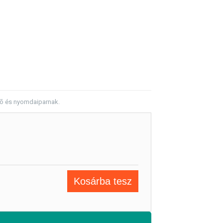
dõ és nyomdaiparnak.
Kosárba tesz