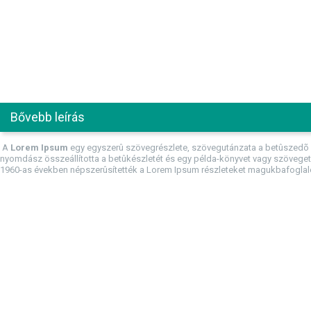
Bővebb leírás
A
Lorem Ipsum
egy egyszerû szövegrészlete, szövegutánzata a betûszedõ é
nyomdász összeállította a betûkészletét és egy példa-könyvet vagy szöveget n
1960-as években népszerûsítették a Lorem Ipsum részleteket magukbafoglaló