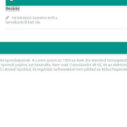
Bezárás
Ha kérdezni szeretne erről a
termékünkről katt ide
s nyomdaiparnak. A Lorem Ipsum az 1500-as évek óta standard szövegrészlet
yomott papírra, ezt használta. Nem csak 5 évszázadot élt túl, de az elektron
 Letraset lapokkal, és legutóbb softwarekkel mint például az Aldus Pagemak